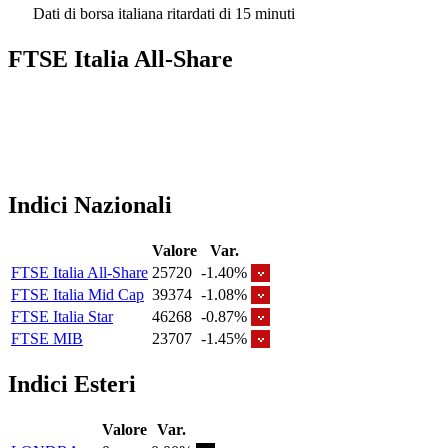
Dati di borsa italiana ritardati di 15 minuti
FTSE Italia All-Share
Indici Nazionali
Valore
Var.
FTSE Italia All-Share
25720
-1.40%
FTSE Italia Mid Cap
39374
-1.08%
FTSE Italia Star
46268
-0.87%
FTSE MIB
23707
-1.45%
Indici Esteri
Valore
Var.