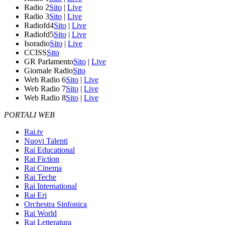
Radio 2
Sito
|
Live
Radio 3
Sito
|
Live
Radiofd4
Sito
|
Live
Radiofd5
Sito
|
Live
Isoradio
Sito
|
Live
CCISS
Sito
GR Parlamento
Sito
|
Live
Giornale Radio
Sito
Web Radio 6
Sito
|
Live
Web Radio 7
Sito
|
Live
Web Radio 8
Sito
|
Live
PORTALI WEB
Rai.tv
Nuovi Talenti
Rai Educational
Rai Fiction
Rai Cinema
Rai Teche
Rai International
Rai Eri
Orchestra Sinfonica
Rai World
Rai Letteratura