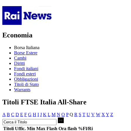
Economia
Borsa Italiana
Borse Estere
Cambi
Diritti
Fondi italiani
Fondi esteri
Obbligazioni
Titoli di Stato
Warrants
Titoli FTSE Italia All-Share
A
B
C
D
E
F
G
H
I
J
K
L
M
N
O
P
Q
R
S
T
U
V
W
X
Y
Z
Titoli
Uffic.
Min
Max
Flash
Ora flash
%Fl/Ri