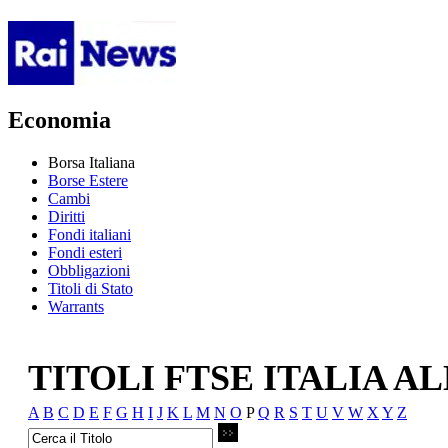
Economia
Borsa Italiana
Borse Estere
Cambi
Diritti
Fondi italiani
Fondi esteri
Obbligazioni
Titoli di Stato
Warrants
TITOLI FTSE ITALIA A
A
B
C
D
E
F
G
H
I
J
K
L
M
N
O
P
Q
R
S
T
U
V
W
X
Y
Z