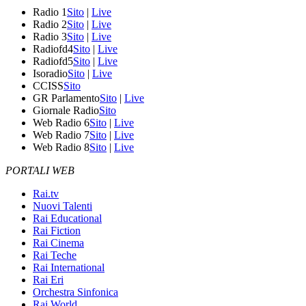
Radio 1
Sito
|
Live
Radio 2
Sito
|
Live
Radio 3
Sito
|
Live
Radiofd4
Sito
|
Live
Radiofd5
Sito
|
Live
Isoradio
Sito
|
Live
CCISS
Sito
GR Parlamento
Sito
|
Live
Giornale Radio
Sito
Web Radio 6
Sito
|
Live
Web Radio 7
Sito
|
Live
Web Radio 8
Sito
|
Live
PORTALI WEB
Rai.tv
Nuovi Talenti
Rai Educational
Rai Fiction
Rai Cinema
Rai Teche
Rai International
Rai Eri
Orchestra Sinfonica
Rai World