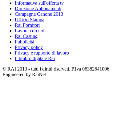
Informativa sull'offerta tv
Direzione Abbonamenti
Campagna Canone 2013
Ufficio Stampa
Rai Fornitori
Lavora con noi
Rai Casting
Pubblicità
Privacy policy
Privacy e rapporto di lavoro
Il timbro digitale Rai
© RAI 2013 - tutti i diritti riservati. P.Iva 06382641006
Engineered by RaiNet