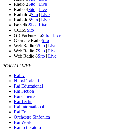
Radio 2
Sito
|
Live
Radio 3
Sito
|
Live
Radiofd4
Sito
|
Live
Radiofd5
Sito
|
Live
Isoradio
Sito
|
Live
CCISS
Sito
GR Parlamento
Sito
|
Live
Giornale Radio
Sito
Web Radio 6
Sito
|
Live
Web Radio 7
Sito
|
Live
Web Radio 8
Sito
|
Live
PORTALI WEB
Rai.tv
Nuovi Talenti
Rai Educational
Rai Fiction
Rai Cinema
Rai Teche
Rai International
Rai Eri
Orchestra Sinfonica
Rai World
Rai Letteratura