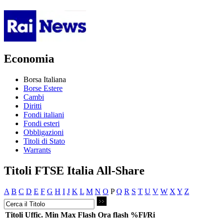
Economia
Borsa Italiana
Borse Estere
Cambi
Diritti
Fondi italiani
Fondi esteri
Obbligazioni
Titoli di Stato
Warrants
Titoli FTSE Italia All-Share
A
B
C
D
E
F
G
H
I
J
K
L
M
N
O
P
Q
R
S
T
U
V
W
X
Y
Z
Titoli
Uffic.
Min
Max
Flash
Ora flash
%Fl/Ri