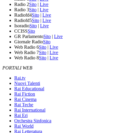
Radio 2
Sito
|
Live
Radio 3
Sito
|
Live
Radiofd4
Sito
|
Live
Radiofd5
Sito
|
Live
Isoradio
Sito
|
Live
CCISS
Sito
GR Parlamento
Sito
|
Live
Giornale Radio
Sito
Web Radio 6
Sito
|
Live
Web Radio 7
Sito
|
Live
Web Radio 8
Sito
|
Live
PORTALI WEB
Rai.tv
Nuovi Talenti
Rai Educational
Rai Fiction
Rai Cinema
Rai Teche
Rai International
Rai Eri
Orchestra Sinfonica
Rai World
Rai Letteratura