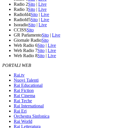
Radio 2
Sito
|
Live
Radio 3
Sito
|
Live
Radiofd4
Sito
|
Live
Radiofd5
Sito
|
Live
Isoradio
Sito
|
Live
CCISS
Sito
GR Parlamento
Sito
|
Live
Giornale Radio
Sito
Web Radio 6
Sito
|
Live
Web Radio 7
Sito
|
Live
Web Radio 8
Sito
|
Live
PORTALI WEB
Rai.tv
Nuovi Talenti
Rai Educational
Rai Fiction
Rai Cinema
Rai Teche
Rai International
Rai Eri
Orchestra Sinfonica
Rai World
Rai Letteratura