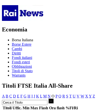
Economia
Borsa Italiana
Borse Estere
Cambi
Diritti
Fondi italiani
Fondi esteri
Obbligazioni
Titoli di Stato
Warrants
Titoli FTSE Italia All-Share
A
B
C
D
E
F
G
H
I
J
K
L
M
N
O
P
Q
R
S
T
U
V
W
X
Y
Z
Titoli
Uffic.
Min
Max
Flash
Ora flash
%Fl/Ri