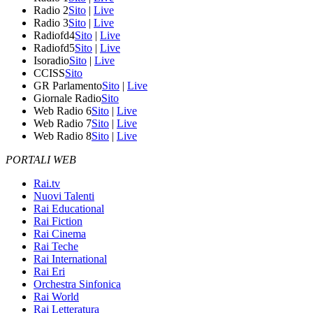
Radio 2
Sito
|
Live
Radio 3
Sito
|
Live
Radiofd4
Sito
|
Live
Radiofd5
Sito
|
Live
Isoradio
Sito
|
Live
CCISS
Sito
GR Parlamento
Sito
|
Live
Giornale Radio
Sito
Web Radio 6
Sito
|
Live
Web Radio 7
Sito
|
Live
Web Radio 8
Sito
|
Live
PORTALI WEB
Rai.tv
Nuovi Talenti
Rai Educational
Rai Fiction
Rai Cinema
Rai Teche
Rai International
Rai Eri
Orchestra Sinfonica
Rai World
Rai Letteratura