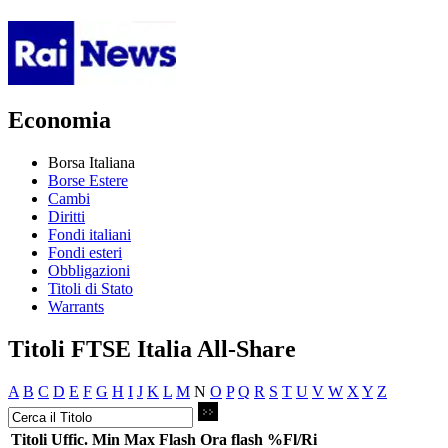
Economia
Borsa Italiana
Borse Estere
Cambi
Diritti
Fondi italiani
Fondi esteri
Obbligazioni
Titoli di Stato
Warrants
Titoli FTSE Italia All-Share
A
B
C
D
E
F
G
H
I
J
K
L
M
N
O
P
Q
R
S
T
U
V
W
X
Y
Z
Titoli
Uffic.
Min
Max
Flash
Ora flash
%Fl/Ri