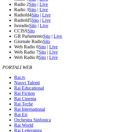
Radio 2
Sito
|
Live
Radio 3
Sito
|
Live
Radiofd4
Sito
|
Live
Radiofd5
Sito
|
Live
Isoradio
Sito
|
Live
CCISS
Sito
GR Parlamento
Sito
|
Live
Giornale Radio
Sito
Web Radio 6
Sito
|
Live
Web Radio 7
Sito
|
Live
Web Radio 8
Sito
|
Live
PORTALI WEB
Rai.tv
Nuovi Talenti
Rai Educational
Rai Fiction
Rai Cinema
Rai Teche
Rai International
Rai Eri
Orchestra Sinfonica
Rai World
Rai Letteratura