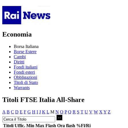
Economia
Borsa Italiana
Borse Estere
Cambi
Diritti
Fondi italiani
Fondi esteri
Obbligazioni
Titoli di Stato
Warrants
Titoli FTSE Italia All-Share
A
B
C
D
E
F
G
H
I
J
K
L
M
N
O
P
Q
R
S
T
U
V
W
X
Y
Z
Titoli
Uffic.
Min
Max
Flash
Ora flash
%Fl/Ri