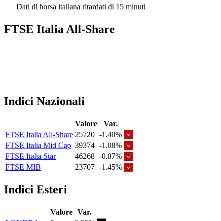
Dati di borsa italiana ritardati di 15 minuti
FTSE Italia All-Share
Indici Nazionali
Valore
Var.
FTSE Italia All-Share
25720
-1.40%
FTSE Italia Mid Cap
39374
-1.08%
FTSE Italia Star
46268
-0.87%
FTSE MIB
23707
-1.45%
Indici Esteri
Valore
Var.