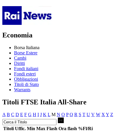
Economia
Borsa Italiana
Borse Estere
Cambi
Diritti
Fondi italiani
Fondi esteri
Obbligazioni
Titoli di Stato
Warrants
Titoli FTSE Italia All-Share
A
B
C
D
E
F
G
H
I
J
K
L
M
N
O
P
Q
R
S
T
U
V
W
X
Y
Z
Titoli
Uffic.
Min
Max
Flash
Ora flash
%Fl/Ri