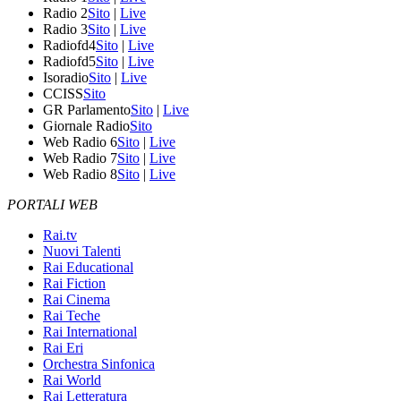
Radio 2
Sito
|
Live
Radio 3
Sito
|
Live
Radiofd4
Sito
|
Live
Radiofd5
Sito
|
Live
Isoradio
Sito
|
Live
CCISS
Sito
GR Parlamento
Sito
|
Live
Giornale Radio
Sito
Web Radio 6
Sito
|
Live
Web Radio 7
Sito
|
Live
Web Radio 8
Sito
|
Live
PORTALI WEB
Rai.tv
Nuovi Talenti
Rai Educational
Rai Fiction
Rai Cinema
Rai Teche
Rai International
Rai Eri
Orchestra Sinfonica
Rai World
Rai Letteratura