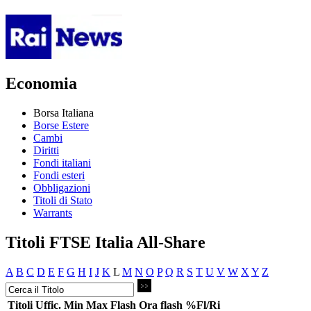
Economia
Borsa Italiana
Borse Estere
Cambi
Diritti
Fondi italiani
Fondi esteri
Obbligazioni
Titoli di Stato
Warrants
Titoli FTSE Italia All-Share
A
B
C
D
E
F
G
H
I
J
K
L
M
N
O
P
Q
R
S
T
U
V
W
X
Y
Z
Titoli
Uffic.
Min
Max
Flash
Ora flash
%Fl/Ri