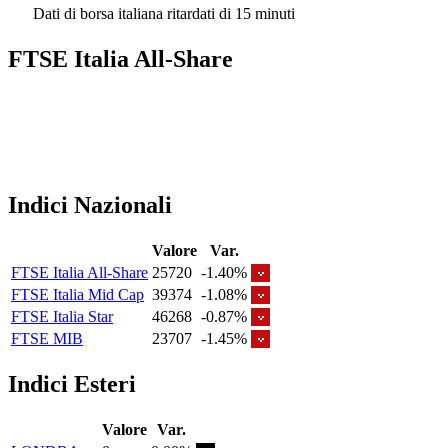
Dati di borsa italiana ritardati di 15 minuti
FTSE Italia All-Share
Indici Nazionali
Valore
Var.
FTSE Italia All-Share
25720
-1.40%
FTSE Italia Mid Cap
39374
-1.08%
FTSE Italia Star
46268
-0.87%
FTSE MIB
23707
-1.45%
Indici Esteri
Valore
Var.