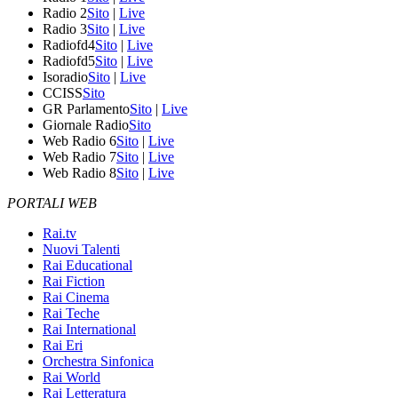
Radio 2
Sito
|
Live
Radio 3
Sito
|
Live
Radiofd4
Sito
|
Live
Radiofd5
Sito
|
Live
Isoradio
Sito
|
Live
CCISS
Sito
GR Parlamento
Sito
|
Live
Giornale Radio
Sito
Web Radio 6
Sito
|
Live
Web Radio 7
Sito
|
Live
Web Radio 8
Sito
|
Live
PORTALI WEB
Rai.tv
Nuovi Talenti
Rai Educational
Rai Fiction
Rai Cinema
Rai Teche
Rai International
Rai Eri
Orchestra Sinfonica
Rai World
Rai Letteratura