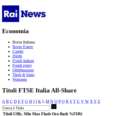
Economia
Borsa Italiana
Borse Estere
Cambi
Diritti
Fondi italiani
Fondi esteri
Obbligazioni
Titoli di Stato
Warrants
Titoli FTSE Italia All-Share
A
B
C
D
E
F
G
H
I
J
K
L
M
N
O
P
Q
R
S
T
U
V
W
X
Y
Z
Titoli
Uffic.
Min
Max
Flash
Ora flash
%Fl/Ri