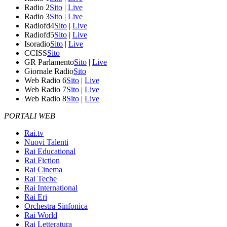
Radio 2
Sito
|
Live
Radio 3
Sito
|
Live
Radiofd4
Sito
|
Live
Radiofd5
Sito
|
Live
Isoradio
Sito
|
Live
CCISS
Sito
GR Parlamento
Sito
|
Live
Giornale Radio
Sito
Web Radio 6
Sito
|
Live
Web Radio 7
Sito
|
Live
Web Radio 8
Sito
|
Live
PORTALI WEB
Rai.tv
Nuovi Talenti
Rai Educational
Rai Fiction
Rai Cinema
Rai Teche
Rai International
Rai Eri
Orchestra Sinfonica
Rai World
Rai Letteratura