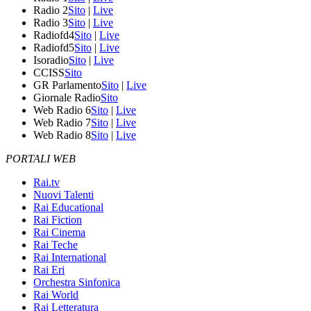
Radio 2
Sito
|
Live
Radio 3
Sito
|
Live
Radiofd4
Sito
|
Live
Radiofd5
Sito
|
Live
Isoradio
Sito
|
Live
CCISS
Sito
GR Parlamento
Sito
|
Live
Giornale Radio
Sito
Web Radio 6
Sito
|
Live
Web Radio 7
Sito
|
Live
Web Radio 8
Sito
|
Live
PORTALI WEB
Rai.tv
Nuovi Talenti
Rai Educational
Rai Fiction
Rai Cinema
Rai Teche
Rai International
Rai Eri
Orchestra Sinfonica
Rai World
Rai Letteratura