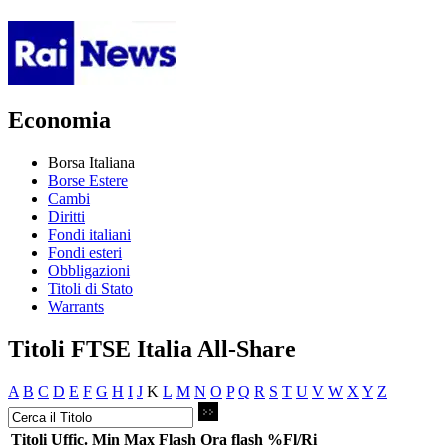
Economia
Borsa Italiana
Borse Estere
Cambi
Diritti
Fondi italiani
Fondi esteri
Obbligazioni
Titoli di Stato
Warrants
Titoli FTSE Italia All-Share
A
B
C
D
E
F
G
H
I
J
K
L
M
N
O
P
Q
R
S
T
U
V
W
X
Y
Z
Titoli
Uffic.
Min
Max
Flash
Ora flash
%Fl/Ri