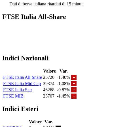
Dati di borsa italiana ritardati di 15 minuti
FTSE Italia All-Share
Indici Nazionali
Valore
Var.
FTSE Italia All-Share
25720
-1.40%
FTSE Italia Mid Cap
39374
-1.08%
FTSE Italia Star
46268
-0.87%
FTSE MIB
23707
-1.45%
Indici Esteri
Valore
Var.