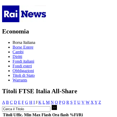
Economia
Borsa Italiana
Borse Estere
Cambi
Diritti
Fondi italiani
Fondi esteri
Obbligazioni
Titoli di Stato
Warrants
Titoli FTSE Italia All-Share
A
B
C
D
E
F
G
H
I
J
K
L
M
N
O
P
Q
R
S
T
U
V
W
X
Y
Z
Titoli
Uffic.
Min
Max
Flash
Ora flash
%Fl/Ri