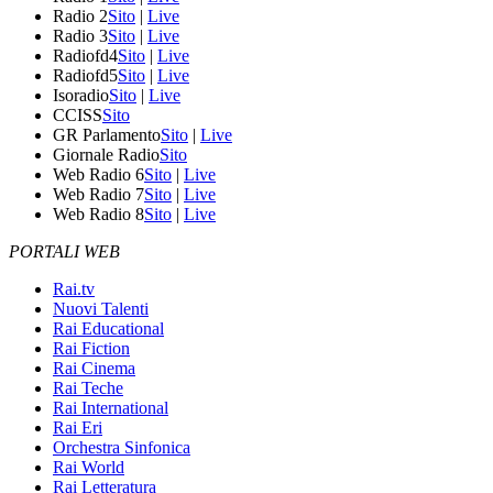
Radio 2
Sito
|
Live
Radio 3
Sito
|
Live
Radiofd4
Sito
|
Live
Radiofd5
Sito
|
Live
Isoradio
Sito
|
Live
CCISS
Sito
GR Parlamento
Sito
|
Live
Giornale Radio
Sito
Web Radio 6
Sito
|
Live
Web Radio 7
Sito
|
Live
Web Radio 8
Sito
|
Live
PORTALI WEB
Rai.tv
Nuovi Talenti
Rai Educational
Rai Fiction
Rai Cinema
Rai Teche
Rai International
Rai Eri
Orchestra Sinfonica
Rai World
Rai Letteratura