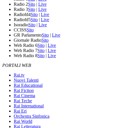
Radio 2
Sito
|
Live
Radio 3
Sito
|
Live
Radiofd4
Sito
|
Live
Radiofd5
Sito
|
Live
Isoradio
Sito
|
Live
CCISS
Sito
GR Parlamento
Sito
|
Live
Giornale Radio
Sito
Web Radio 6
Sito
|
Live
Web Radio 7
Sito
|
Live
Web Radio 8
Sito
|
Live
PORTALI WEB
Rai.tv
Nuovi Talenti
Rai Educational
Rai Fiction
Rai Cinema
Rai Teche
Rai International
Rai Eri
Orchestra Sinfonica
Rai World
Rai Letteratura