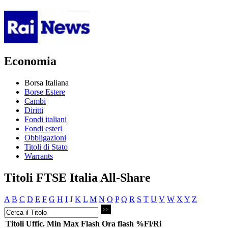
Economia
Borsa Italiana
Borse Estere
Cambi
Diritti
Fondi italiani
Fondi esteri
Obbligazioni
Titoli di Stato
Warrants
Titoli FTSE Italia All-Share
A
B
C
D
E
F
G
H
I
J
K
L
M
N
O
P
Q
R
S
T
U
V
W
X
Y
Z
Titoli
Uffic.
Min
Max
Flash
Ora flash
%Fl/Ri