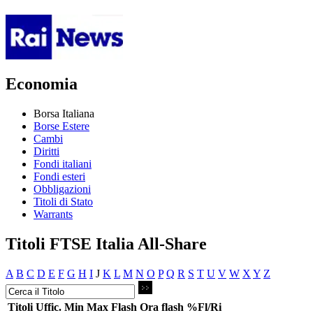
Economia
Borsa Italiana
Borse Estere
Cambi
Diritti
Fondi italiani
Fondi esteri
Obbligazioni
Titoli di Stato
Warrants
Titoli FTSE Italia All-Share
A
B
C
D
E
F
G
H
I
J
K
L
M
N
O
P
Q
R
S
T
U
V
W
X
Y
Z
Titoli
Uffic.
Min
Max
Flash
Ora flash
%Fl/Ri