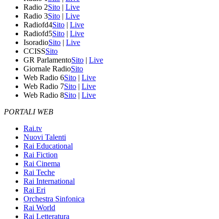
Radio 2
Sito
|
Live
Radio 3
Sito
|
Live
Radiofd4
Sito
|
Live
Radiofd5
Sito
|
Live
Isoradio
Sito
|
Live
CCISS
Sito
GR Parlamento
Sito
|
Live
Giornale Radio
Sito
Web Radio 6
Sito
|
Live
Web Radio 7
Sito
|
Live
Web Radio 8
Sito
|
Live
PORTALI WEB
Rai.tv
Nuovi Talenti
Rai Educational
Rai Fiction
Rai Cinema
Rai Teche
Rai International
Rai Eri
Orchestra Sinfonica
Rai World
Rai Letteratura