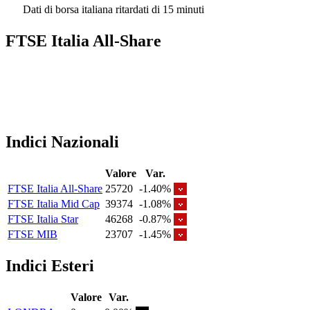
Dati di borsa italiana ritardati di 15 minuti
FTSE Italia All-Share
Indici Nazionali
Valore
Var.
FTSE Italia All-Share
25720
-1.40%
FTSE Italia Mid Cap
39374
-1.08%
FTSE Italia Star
46268
-0.87%
FTSE MIB
23707
-1.45%
Indici Esteri
Valore
Var.