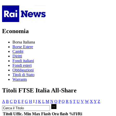
Economia
Borsa Italiana
Borse Estere
Cambi
Diritti
Fondi italiani
Fondi esteri
Obbligazioni
Titoli di Stato
Warrants
Titoli FTSE Italia All-Share
A
B
C
D
E
F
G
H
I
J
K
L
M
N
O
P
Q
R
S
T
U
V
W
X
Y
Z
Titoli
Uffic.
Min
Max
Flash
Ora flash
%Fl/Ri