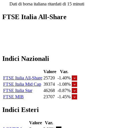
Dati di borsa italiana ritardati di 15 minuti
FTSE Italia All-Share
Indici Nazionali
Valore
Var.
FTSE Italia All-Share
25720
-1.40%
FTSE Italia Mid Cap
39374
-1.08%
FTSE Italia Star
46268
-0.87%
FTSE MIB
23707
-1.45%
Indici Esteri
Valore
Var.