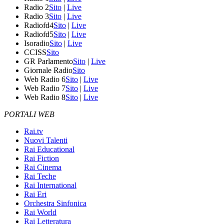
Radio 2
Sito
|
Live
Radio 3
Sito
|
Live
Radiofd4
Sito
|
Live
Radiofd5
Sito
|
Live
Isoradio
Sito
|
Live
CCISS
Sito
GR Parlamento
Sito
|
Live
Giornale Radio
Sito
Web Radio 6
Sito
|
Live
Web Radio 7
Sito
|
Live
Web Radio 8
Sito
|
Live
PORTALI WEB
Rai.tv
Nuovi Talenti
Rai Educational
Rai Fiction
Rai Cinema
Rai Teche
Rai International
Rai Eri
Orchestra Sinfonica
Rai World
Rai Letteratura