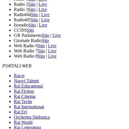
Radio 2
Sito
|
Live
Radio 3
Sito
|
Live
Radiofd4
Sito
|
Live
Radiofd5
Sito
|
Live
Isoradio
Sito
|
Live
CCISS
Sito
GR Parlamento
Sito
|
Live
Giornale Radio
Sito
Web Radio 6
Sito
|
Live
Web Radio 7
Sito
|
Live
Web Radio 8
Sito
|
Live
PORTALI WEB
Rai.tv
Nuovi Talenti
Rai Educational
Rai Fiction
Rai Cinema
Rai Teche
Rai International
Rai Eri
Orchestra Sinfonica
Rai World
Rai Letteratura