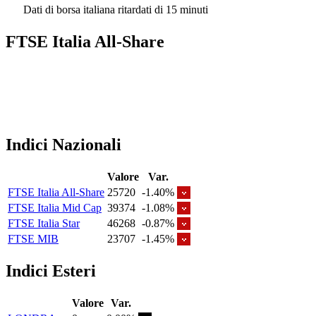
Dati di borsa italiana ritardati di 15 minuti
FTSE Italia All-Share
Indici Nazionali
Valore
Var.
FTSE Italia All-Share
25720
-1.40%
FTSE Italia Mid Cap
39374
-1.08%
FTSE Italia Star
46268
-0.87%
FTSE MIB
23707
-1.45%
Indici Esteri
Valore
Var.