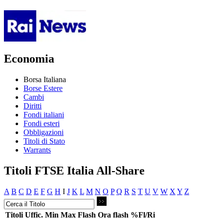
Economia
Borsa Italiana
Borse Estere
Cambi
Diritti
Fondi italiani
Fondi esteri
Obbligazioni
Titoli di Stato
Warrants
Titoli FTSE Italia All-Share
A
B
C
D
E
F
G
H
I
J
K
L
M
N
O
P
Q
R
S
T
U
V
W
X
Y
Z
Titoli
Uffic.
Min
Max
Flash
Ora flash
%Fl/Ri