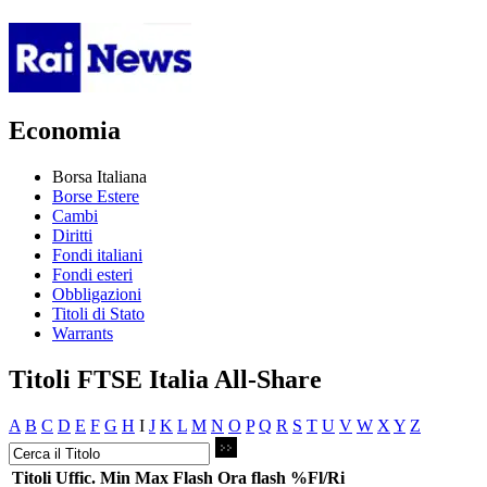
Economia
Borsa Italiana
Borse Estere
Cambi
Diritti
Fondi italiani
Fondi esteri
Obbligazioni
Titoli di Stato
Warrants
Titoli FTSE Italia All-Share
A
B
C
D
E
F
G
H
I
J
K
L
M
N
O
P
Q
R
S
T
U
V
W
X
Y
Z
Titoli
Uffic.
Min
Max
Flash
Ora flash
%Fl/Ri