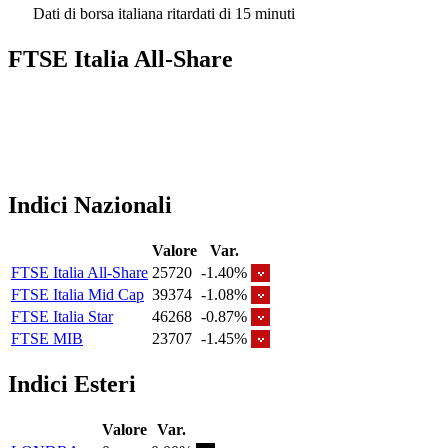
Dati di borsa italiana ritardati di 15 minuti
FTSE Italia All-Share
Indici Nazionali
Valore
Var.
FTSE Italia All-Share
25720
-1.40%
FTSE Italia Mid Cap
39374
-1.08%
FTSE Italia Star
46268
-0.87%
FTSE MIB
23707
-1.45%
Indici Esteri
Valore
Var.