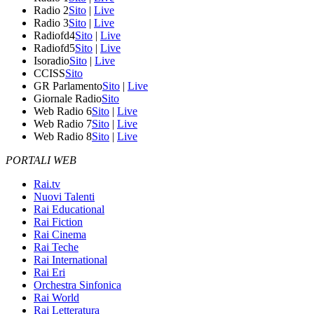
Radio 2
Sito
|
Live
Radio 3
Sito
|
Live
Radiofd4
Sito
|
Live
Radiofd5
Sito
|
Live
Isoradio
Sito
|
Live
CCISS
Sito
GR Parlamento
Sito
|
Live
Giornale Radio
Sito
Web Radio 6
Sito
|
Live
Web Radio 7
Sito
|
Live
Web Radio 8
Sito
|
Live
PORTALI WEB
Rai.tv
Nuovi Talenti
Rai Educational
Rai Fiction
Rai Cinema
Rai Teche
Rai International
Rai Eri
Orchestra Sinfonica
Rai World
Rai Letteratura