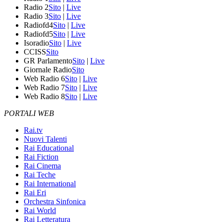
Radio 2
Sito
|
Live
Radio 3
Sito
|
Live
Radiofd4
Sito
|
Live
Radiofd5
Sito
|
Live
Isoradio
Sito
|
Live
CCISS
Sito
GR Parlamento
Sito
|
Live
Giornale Radio
Sito
Web Radio 6
Sito
|
Live
Web Radio 7
Sito
|
Live
Web Radio 8
Sito
|
Live
PORTALI WEB
Rai.tv
Nuovi Talenti
Rai Educational
Rai Fiction
Rai Cinema
Rai Teche
Rai International
Rai Eri
Orchestra Sinfonica
Rai World
Rai Letteratura