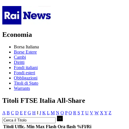
Economia
Borsa Italiana
Borse Estere
Cambi
Diritti
Fondi italiani
Fondi esteri
Obbligazioni
Titoli di Stato
Warrants
Titoli FTSE Italia All-Share
A
B
C
D
E
F
G
H
I
J
K
L
M
N
O
P
Q
R
S
T
U
V
W
X
Y
Z
Titoli
Uffic.
Min
Max
Flash
Ora flash
%Fl/Ri