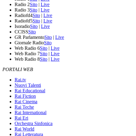
Radio 2
Sito
|
Live
Radio 3
Sito
|
Live
Radiofd4
Sito
|
Live
Radiofd5
Sito
|
Live
Isoradio
Sito
|
Live
CCISS
Sito
GR Parlamento
Sito
|
Live
Giornale Radio
Sito
Web Radio 6
Sito
|
Live
Web Radio 7
Sito
|
Live
Web Radio 8
Sito
|
Live
PORTALI WEB
Rai.tv
Nuovi Talenti
Rai Educational
Rai Fiction
Rai Cinema
Rai Teche
Rai International
Rai Eri
Orchestra Sinfonica
Rai World
Rai Letteratura