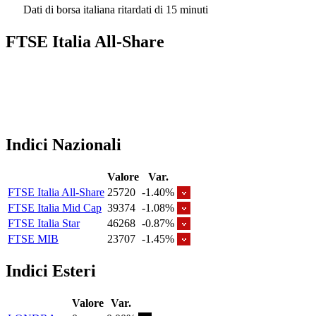
Dati di borsa italiana ritardati di 15 minuti
FTSE Italia All-Share
Indici Nazionali
Valore
Var.
FTSE Italia All-Share
25720
-1.40%
FTSE Italia Mid Cap
39374
-1.08%
FTSE Italia Star
46268
-0.87%
FTSE MIB
23707
-1.45%
Indici Esteri
Valore
Var.