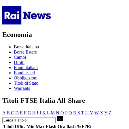
Economia
Borsa Italiana
Borse Estere
Cambi
Diritti
Fondi italiani
Fondi esteri
Obbligazioni
Titoli di Stato
Warrants
Titoli FTSE Italia All-Share
A
B
C
D
E
F
G
H
I
J
K
L
M
N
O
P
Q
R
S
T
U
V
W
X
Y
Z
Titoli
Uffic.
Min
Max
Flash
Ora flash
%Fl/Ri