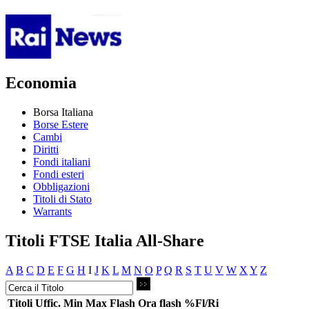
Economia
Borsa Italiana
Borse Estere
Cambi
Diritti
Fondi italiani
Fondi esteri
Obbligazioni
Titoli di Stato
Warrants
Titoli FTSE Italia All-Share
A
B
C
D
E
F
G
H
I
J
K
L
M
N
O
P
Q
R
S
T
U
V
W
X
Y
Z
Titoli
Uffic.
Min
Max
Flash
Ora flash
%Fl/Ri