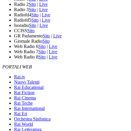
Radio 2
Sito
|
Live
Radio 3
Sito
|
Live
Radiofd4
Sito
|
Live
Radiofd5
Sito
|
Live
Isoradio
Sito
|
Live
CCISS
Sito
GR Parlamento
Sito
|
Live
Giornale Radio
Sito
Web Radio 6
Sito
|
Live
Web Radio 7
Sito
|
Live
Web Radio 8
Sito
|
Live
PORTALI WEB
Rai.tv
Nuovi Talenti
Rai Educational
Rai Fiction
Rai Cinema
Rai Teche
Rai International
Rai Eri
Orchestra Sinfonica
Rai World
Rai Letteratura