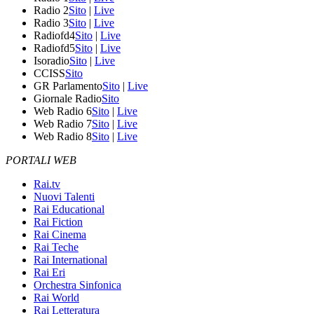
Radio 2
Sito
|
Live
Radio 3
Sito
|
Live
Radiofd4
Sito
|
Live
Radiofd5
Sito
|
Live
Isoradio
Sito
|
Live
CCISS
Sito
GR Parlamento
Sito
|
Live
Giornale Radio
Sito
Web Radio 6
Sito
|
Live
Web Radio 7
Sito
|
Live
Web Radio 8
Sito
|
Live
PORTALI WEB
Rai.tv
Nuovi Talenti
Rai Educational
Rai Fiction
Rai Cinema
Rai Teche
Rai International
Rai Eri
Orchestra Sinfonica
Rai World
Rai Letteratura