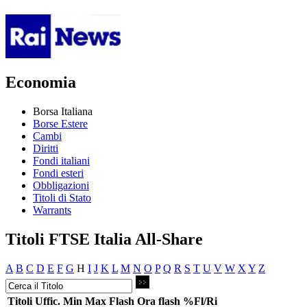
Economia
Borsa Italiana
Borse Estere
Cambi
Diritti
Fondi italiani
Fondi esteri
Obbligazioni
Titoli di Stato
Warrants
Titoli FTSE Italia All-Share
A
B
C
D
E
F
G
H
I
J
K
L
M
N
O
P
Q
R
S
T
U
V
W
X
Y
Z
Titoli
Uffic.
Min
Max
Flash
Ora flash
%Fl/Ri