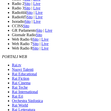
Radio 2
Sito
|
Live
Radio 3
Sito
|
Live
Radiofd4
Sito
|
Live
Radiofd5
Sito
|
Live
Isoradio
Sito
|
Live
CCISS
Sito
GR Parlamento
Sito
|
Live
Giornale Radio
Sito
Web Radio 6
Sito
|
Live
Web Radio 7
Sito
|
Live
Web Radio 8
Sito
|
Live
PORTALI WEB
Rai.tv
Nuovi Talenti
Rai Educational
Rai Fiction
Rai Cinema
Rai Teche
Rai International
Rai Eri
Orchestra Sinfonica
Rai World
Rai Letteratura