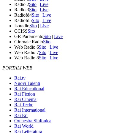
Radio 2
Sito
|
Live
Radio 3
Sito
|
Live
Radiofd4
Sito
|
Live
Radiofd5
Sito
|
Live
Isoradio
Sito
|
Live
CCISS
Sito
GR Parlamento
Sito
|
Live
Giornale Radio
Sito
Web Radio 6
Sito
|
Live
Web Radio 7
Sito
|
Live
Web Radio 8
Sito
|
Live
PORTALI WEB
Rai.tv
Nuovi Talenti
Rai Educational
Rai Fiction
Rai Cinema
Rai Teche
Rai International
Rai Eri
Orchestra Sinfonica
Rai World
Rai Letteratura