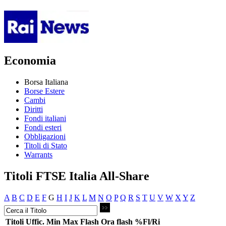
Economia
Borsa Italiana
Borse Estere
Cambi
Diritti
Fondi italiani
Fondi esteri
Obbligazioni
Titoli di Stato
Warrants
Titoli FTSE Italia All-Share
A
B
C
D
E
F
G
H
I
J
K
L
M
N
O
P
Q
R
S
T
U
V
W
X
Y
Z
Titoli
Uffic.
Min
Max
Flash
Ora flash
%Fl/Ri