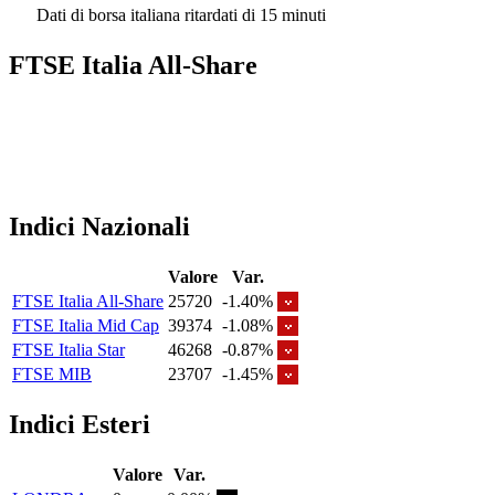
Dati di borsa italiana ritardati di 15 minuti
FTSE Italia All-Share
Indici Nazionali
Valore
Var.
FTSE Italia All-Share
25720
-1.40%
FTSE Italia Mid Cap
39374
-1.08%
FTSE Italia Star
46268
-0.87%
FTSE MIB
23707
-1.45%
Indici Esteri
Valore
Var.