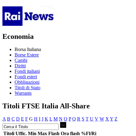
Economia
Borsa Italiana
Borse Estere
Cambi
Diritti
Fondi italiani
Fondi esteri
Obbligazioni
Titoli di Stato
Warrants
Titoli FTSE Italia All-Share
A
B
C
D
E
F
G
H
I
J
K
L
M
N
O
P
Q
R
S
T
U
V
W
X
Y
Z
Titoli
Uffic.
Min
Max
Flash
Ora flash
%Fl/Ri