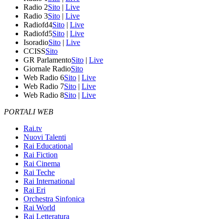
Radio 2
Sito
|
Live
Radio 3
Sito
|
Live
Radiofd4
Sito
|
Live
Radiofd5
Sito
|
Live
Isoradio
Sito
|
Live
CCISS
Sito
GR Parlamento
Sito
|
Live
Giornale Radio
Sito
Web Radio 6
Sito
|
Live
Web Radio 7
Sito
|
Live
Web Radio 8
Sito
|
Live
PORTALI WEB
Rai.tv
Nuovi Talenti
Rai Educational
Rai Fiction
Rai Cinema
Rai Teche
Rai International
Rai Eri
Orchestra Sinfonica
Rai World
Rai Letteratura