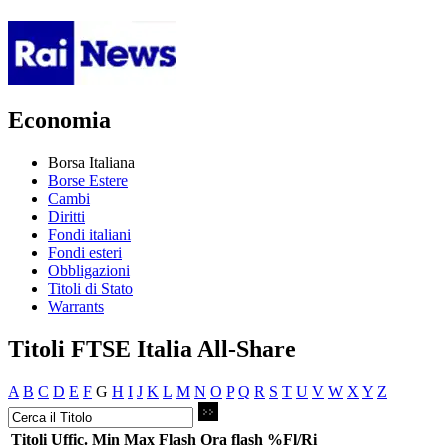
Economia
Borsa Italiana
Borse Estere
Cambi
Diritti
Fondi italiani
Fondi esteri
Obbligazioni
Titoli di Stato
Warrants
Titoli FTSE Italia All-Share
A
B
C
D
E
F
G
H
I
J
K
L
M
N
O
P
Q
R
S
T
U
V
W
X
Y
Z
Titoli
Uffic.
Min
Max
Flash
Ora flash
%Fl/Ri