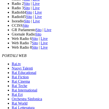
Radio 2
Sito
|
Live
Radio 3
Sito
|
Live
Radiofd4
Sito
|
Live
Radiofd5
Sito
|
Live
Isoradio
Sito
|
Live
CCISS
Sito
GR Parlamento
Sito
|
Live
Giornale Radio
Sito
Web Radio 6
Sito
|
Live
Web Radio 7
Sito
|
Live
Web Radio 8
Sito
|
Live
PORTALI WEB
Rai.tv
Nuovi Talenti
Rai Educational
Rai Fiction
Rai Cinema
Rai Teche
Rai International
Rai Eri
Orchestra Sinfonica
Rai World
Rai Letteratura