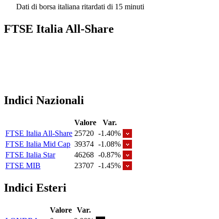
Dati di borsa italiana ritardati di 15 minuti
FTSE Italia All-Share
Indici Nazionali
Valore
Var.
FTSE Italia All-Share
25720
-1.40%
FTSE Italia Mid Cap
39374
-1.08%
FTSE Italia Star
46268
-0.87%
FTSE MIB
23707
-1.45%
Indici Esteri
Valore
Var.