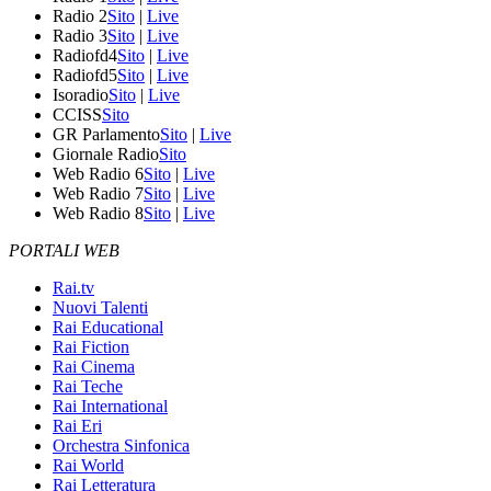
Radio 2
Sito
|
Live
Radio 3
Sito
|
Live
Radiofd4
Sito
|
Live
Radiofd5
Sito
|
Live
Isoradio
Sito
|
Live
CCISS
Sito
GR Parlamento
Sito
|
Live
Giornale Radio
Sito
Web Radio 6
Sito
|
Live
Web Radio 7
Sito
|
Live
Web Radio 8
Sito
|
Live
PORTALI WEB
Rai.tv
Nuovi Talenti
Rai Educational
Rai Fiction
Rai Cinema
Rai Teche
Rai International
Rai Eri
Orchestra Sinfonica
Rai World
Rai Letteratura