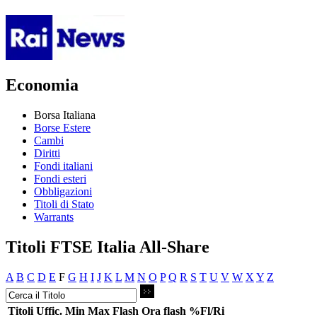
Economia
Borsa Italiana
Borse Estere
Cambi
Diritti
Fondi italiani
Fondi esteri
Obbligazioni
Titoli di Stato
Warrants
Titoli FTSE Italia All-Share
A
B
C
D
E
F
G
H
I
J
K
L
M
N
O
P
Q
R
S
T
U
V
W
X
Y
Z
Titoli
Uffic.
Min
Max
Flash
Ora flash
%Fl/Ri