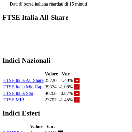
Dati di borsa italiana ritardati di 15 minuti
FTSE Italia All-Share
Indici Nazionali
Valore
Var.
FTSE Italia All-Share
25720
-1.40%
FTSE Italia Mid Cap
39374
-1.08%
FTSE Italia Star
46268
-0.87%
FTSE MIB
23707
-1.45%
Indici Esteri
Valore
Var.