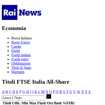
Economia
Borsa Italiana
Borse Estere
Cambi
Diritti
Fondi italiani
Fondi esteri
Obbligazioni
Titoli di Stato
Warrants
Titoli FTSE Italia All-Share
A
B
C
D
E
F
G
H
I
J
K
L
M
N
O
P
Q
R
S
T
U
V
W
X
Y
Z
Titoli
Uffic.
Min
Max
Flash
Ora flash
%Fl/Ri