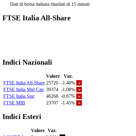
Dati di borsa italiana ritardati di 15 minuti
FTSE Italia All-Share
Indici Nazionali
Valore
Var.
FTSE Italia All-Share
25720
-1.40%
FTSE Italia Mid Cap
39374
-1.08%
FTSE Italia Star
46268
-0.87%
FTSE MIB
23707
-1.45%
Indici Esteri
Valore
Var.