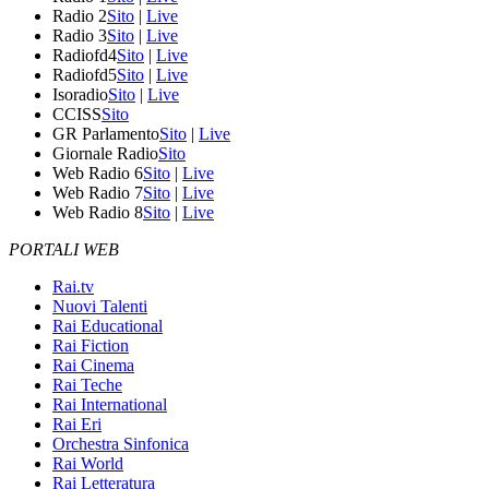
Radio 2
Sito
|
Live
Radio 3
Sito
|
Live
Radiofd4
Sito
|
Live
Radiofd5
Sito
|
Live
Isoradio
Sito
|
Live
CCISS
Sito
GR Parlamento
Sito
|
Live
Giornale Radio
Sito
Web Radio 6
Sito
|
Live
Web Radio 7
Sito
|
Live
Web Radio 8
Sito
|
Live
PORTALI WEB
Rai.tv
Nuovi Talenti
Rai Educational
Rai Fiction
Rai Cinema
Rai Teche
Rai International
Rai Eri
Orchestra Sinfonica
Rai World
Rai Letteratura