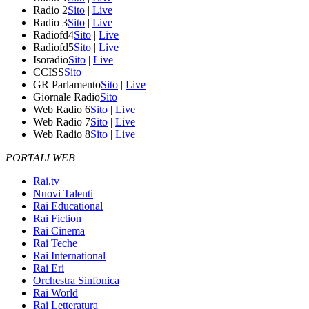
Radio 2
Sito
|
Live
Radio 3
Sito
|
Live
Radiofd4
Sito
|
Live
Radiofd5
Sito
|
Live
Isoradio
Sito
|
Live
CCISS
Sito
GR Parlamento
Sito
|
Live
Giornale Radio
Sito
Web Radio 6
Sito
|
Live
Web Radio 7
Sito
|
Live
Web Radio 8
Sito
|
Live
PORTALI WEB
Rai.tv
Nuovi Talenti
Rai Educational
Rai Fiction
Rai Cinema
Rai Teche
Rai International
Rai Eri
Orchestra Sinfonica
Rai World
Rai Letteratura