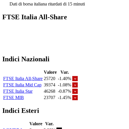
Dati di borsa italiana ritardati di 15 minuti
FTSE Italia All-Share
Indici Nazionali
Valore
Var.
FTSE Italia All-Share
25720
-1.40%
FTSE Italia Mid Cap
39374
-1.08%
FTSE Italia Star
46268
-0.87%
FTSE MIB
23707
-1.45%
Indici Esteri
Valore
Var.