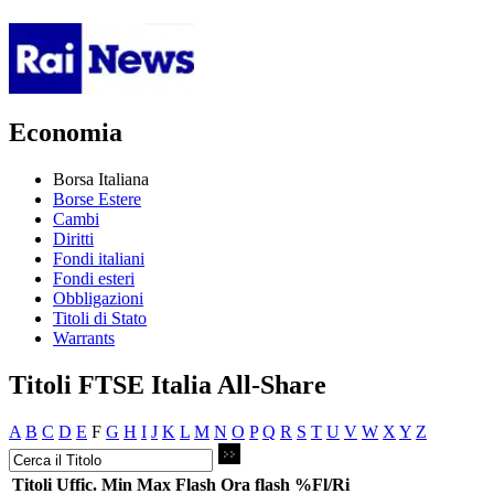
Economia
Borsa Italiana
Borse Estere
Cambi
Diritti
Fondi italiani
Fondi esteri
Obbligazioni
Titoli di Stato
Warrants
Titoli FTSE Italia All-Share
A
B
C
D
E
F
G
H
I
J
K
L
M
N
O
P
Q
R
S
T
U
V
W
X
Y
Z
Titoli
Uffic.
Min
Max
Flash
Ora flash
%Fl/Ri