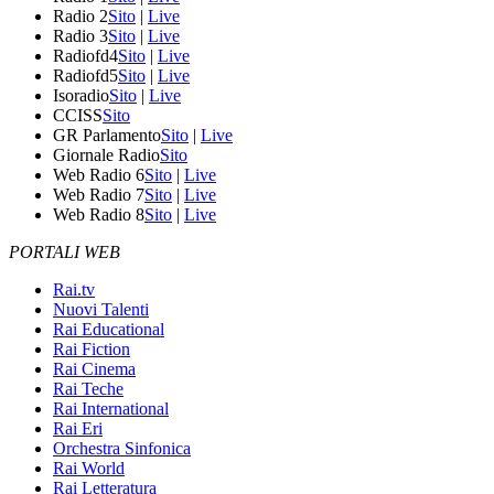
Radio 2
Sito
|
Live
Radio 3
Sito
|
Live
Radiofd4
Sito
|
Live
Radiofd5
Sito
|
Live
Isoradio
Sito
|
Live
CCISS
Sito
GR Parlamento
Sito
|
Live
Giornale Radio
Sito
Web Radio 6
Sito
|
Live
Web Radio 7
Sito
|
Live
Web Radio 8
Sito
|
Live
PORTALI WEB
Rai.tv
Nuovi Talenti
Rai Educational
Rai Fiction
Rai Cinema
Rai Teche
Rai International
Rai Eri
Orchestra Sinfonica
Rai World
Rai Letteratura