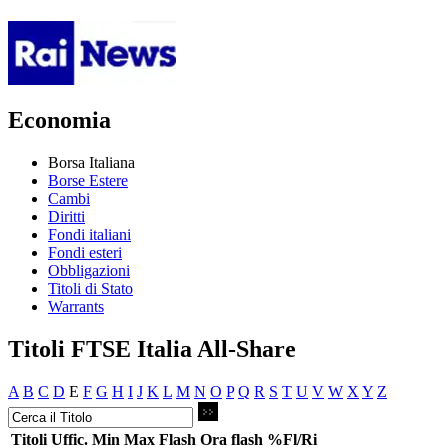
Economia
Borsa Italiana
Borse Estere
Cambi
Diritti
Fondi italiani
Fondi esteri
Obbligazioni
Titoli di Stato
Warrants
Titoli FTSE Italia All-Share
A
B
C
D
E
F
G
H
I
J
K
L
M
N
O
P
Q
R
S
T
U
V
W
X
Y
Z
Titoli
Uffic.
Min
Max
Flash
Ora flash
%Fl/Ri