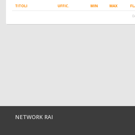
TITOLI
UFFIC.
MIN
MAX
FL
Da
NETWORK RAI