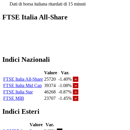
Dati di borsa italiana ritardati di 15 minuti
FTSE Italia All-Share
Indici Nazionali
Valore
Var.
FTSE Italia All-Share
25720
-1.40%
FTSE Italia Mid Cap
39374
-1.08%
FTSE Italia Star
46268
-0.87%
FTSE MIB
23707
-1.45%
Indici Esteri
Valore
Var.