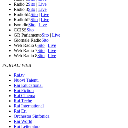
Radio 2
Sito
|
Live
Radio 3
Sito
|
Live
Radiofd4
Sito
|
Live
Radiofd5
Sito
|
Live
Isoradio
Sito
|
Live
CCISS
Sito
GR Parlamento
Sito
|
Live
Giornale Radio
Sito
Web Radio 6
Sito
|
Live
Web Radio 7
Sito
|
Live
Web Radio 8
Sito
|
Live
PORTALI WEB
Rai.tv
Nuovi Talenti
Rai Educational
Rai Fiction
Rai Cinema
Rai Teche
Rai International
Rai Eri
Orchestra Sinfonica
Rai World
Rai Letteratura