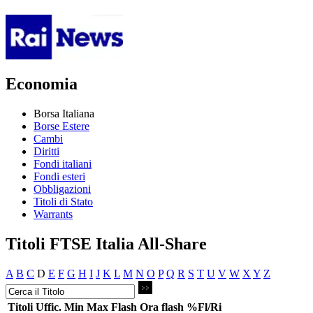
Economia
Borsa Italiana
Borse Estere
Cambi
Diritti
Fondi italiani
Fondi esteri
Obbligazioni
Titoli di Stato
Warrants
Titoli FTSE Italia All-Share
A
B
C
D
E
F
G
H
I
J
K
L
M
N
O
P
Q
R
S
T
U
V
W
X
Y
Z
Titoli
Uffic.
Min
Max
Flash
Ora flash
%Fl/Ri