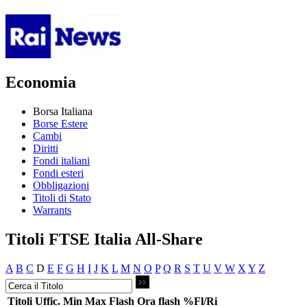
Economia
Borsa Italiana
Borse Estere
Cambi
Diritti
Fondi italiani
Fondi esteri
Obbligazioni
Titoli di Stato
Warrants
Titoli FTSE Italia All-Share
A
B
C
D
E
F
G
H
I
J
K
L
M
N
O
P
Q
R
S
T
U
V
W
X
Y
Z
Titoli
Uffic.
Min
Max
Flash
Ora flash
%Fl/Ri