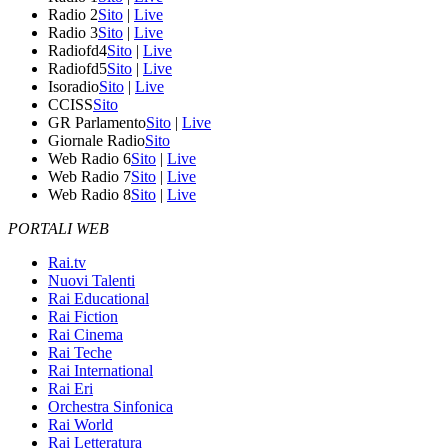
Radio 2
Sito
|
Live
Radio 3
Sito
|
Live
Radiofd4
Sito
|
Live
Radiofd5
Sito
|
Live
Isoradio
Sito
|
Live
CCISS
Sito
GR Parlamento
Sito
|
Live
Giornale Radio
Sito
Web Radio 6
Sito
|
Live
Web Radio 7
Sito
|
Live
Web Radio 8
Sito
|
Live
PORTALI WEB
Rai.tv
Nuovi Talenti
Rai Educational
Rai Fiction
Rai Cinema
Rai Teche
Rai International
Rai Eri
Orchestra Sinfonica
Rai World
Rai Letteratura