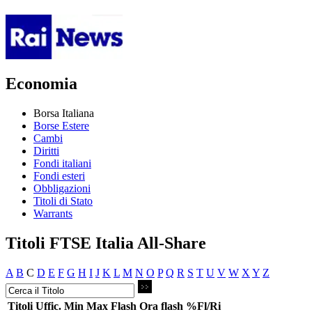
Economia
Borsa Italiana
Borse Estere
Cambi
Diritti
Fondi italiani
Fondi esteri
Obbligazioni
Titoli di Stato
Warrants
Titoli FTSE Italia All-Share
A
B
C
D
E
F
G
H
I
J
K
L
M
N
O
P
Q
R
S
T
U
V
W
X
Y
Z
Titoli
Uffic.
Min
Max
Flash
Ora flash
%Fl/Ri