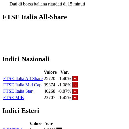
Dati di borsa italiana ritardati di 15 minuti
FTSE Italia All-Share
Indici Nazionali
Valore
Var.
FTSE Italia All-Share
25720
-1.40%
FTSE Italia Mid Cap
39374
-1.08%
FTSE Italia Star
46268
-0.87%
FTSE MIB
23707
-1.45%
Indici Esteri
Valore
Var.