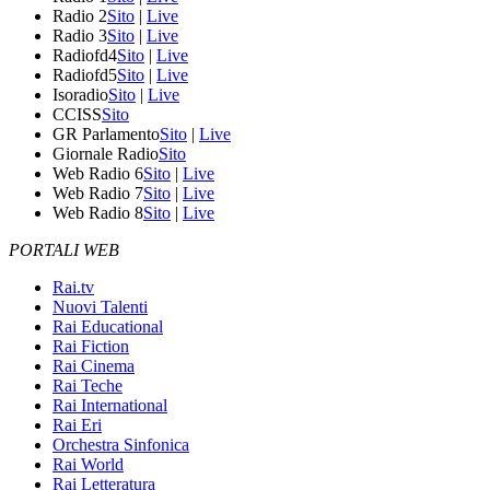
Radio 2
Sito
|
Live
Radio 3
Sito
|
Live
Radiofd4
Sito
|
Live
Radiofd5
Sito
|
Live
Isoradio
Sito
|
Live
CCISS
Sito
GR Parlamento
Sito
|
Live
Giornale Radio
Sito
Web Radio 6
Sito
|
Live
Web Radio 7
Sito
|
Live
Web Radio 8
Sito
|
Live
PORTALI WEB
Rai.tv
Nuovi Talenti
Rai Educational
Rai Fiction
Rai Cinema
Rai Teche
Rai International
Rai Eri
Orchestra Sinfonica
Rai World
Rai Letteratura