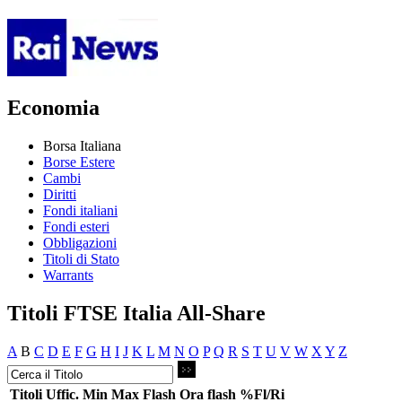
Economia
Borsa Italiana
Borse Estere
Cambi
Diritti
Fondi italiani
Fondi esteri
Obbligazioni
Titoli di Stato
Warrants
Titoli FTSE Italia All-Share
A
B
C
D
E
F
G
H
I
J
K
L
M
N
O
P
Q
R
S
T
U
V
W
X
Y
Z
Titoli
Uffic.
Min
Max
Flash
Ora flash
%Fl/Ri