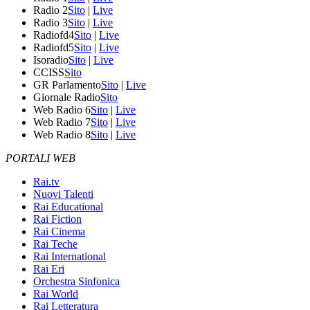
Radio 2
Sito
|
Live
Radio 3
Sito
|
Live
Radiofd4
Sito
|
Live
Radiofd5
Sito
|
Live
Isoradio
Sito
|
Live
CCISS
Sito
GR Parlamento
Sito
|
Live
Giornale Radio
Sito
Web Radio 6
Sito
|
Live
Web Radio 7
Sito
|
Live
Web Radio 8
Sito
|
Live
PORTALI WEB
Rai.tv
Nuovi Talenti
Rai Educational
Rai Fiction
Rai Cinema
Rai Teche
Rai International
Rai Eri
Orchestra Sinfonica
Rai World
Rai Letteratura