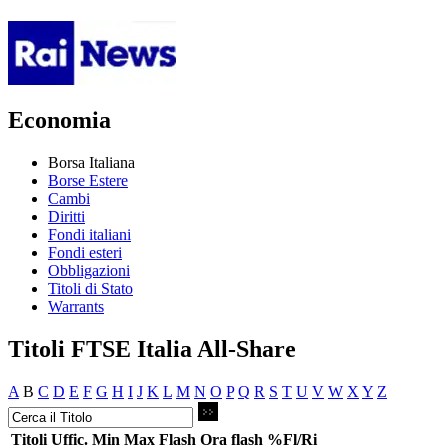
Economia
Borsa Italiana
Borse Estere
Cambi
Diritti
Fondi italiani
Fondi esteri
Obbligazioni
Titoli di Stato
Warrants
Titoli FTSE Italia All-Share
A
B
C
D
E
F
G
H
I
J
K
L
M
N
O
P
Q
R
S
T
U
V
W
X
Y
Z
Titoli
Uffic.
Min
Max
Flash
Ora flash
%Fl/Ri