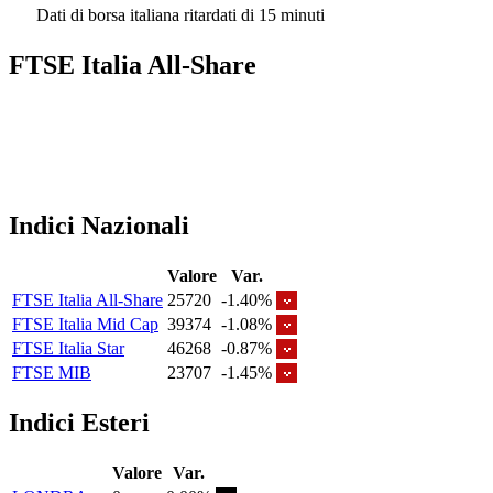
Dati di borsa italiana ritardati di 15 minuti
FTSE Italia All-Share
Indici Nazionali
Valore
Var.
FTSE Italia All-Share
25720
-1.40%
FTSE Italia Mid Cap
39374
-1.08%
FTSE Italia Star
46268
-0.87%
FTSE MIB
23707
-1.45%
Indici Esteri
Valore
Var.