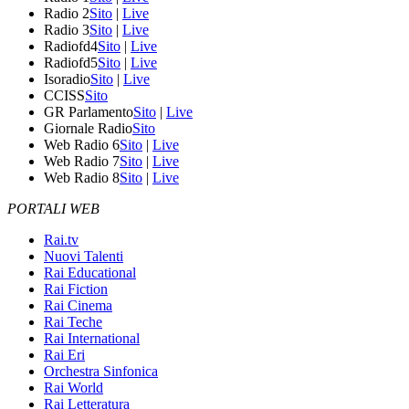
Radio 2
Sito
|
Live
Radio 3
Sito
|
Live
Radiofd4
Sito
|
Live
Radiofd5
Sito
|
Live
Isoradio
Sito
|
Live
CCISS
Sito
GR Parlamento
Sito
|
Live
Giornale Radio
Sito
Web Radio 6
Sito
|
Live
Web Radio 7
Sito
|
Live
Web Radio 8
Sito
|
Live
PORTALI WEB
Rai.tv
Nuovi Talenti
Rai Educational
Rai Fiction
Rai Cinema
Rai Teche
Rai International
Rai Eri
Orchestra Sinfonica
Rai World
Rai Letteratura