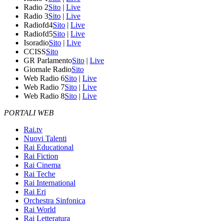
Radio 2
Sito
|
Live
Radio 3
Sito
|
Live
Radiofd4
Sito
|
Live
Radiofd5
Sito
|
Live
Isoradio
Sito
|
Live
CCISS
Sito
GR Parlamento
Sito
|
Live
Giornale Radio
Sito
Web Radio 6
Sito
|
Live
Web Radio 7
Sito
|
Live
Web Radio 8
Sito
|
Live
PORTALI WEB
Rai.tv
Nuovi Talenti
Rai Educational
Rai Fiction
Rai Cinema
Rai Teche
Rai International
Rai Eri
Orchestra Sinfonica
Rai World
Rai Letteratura