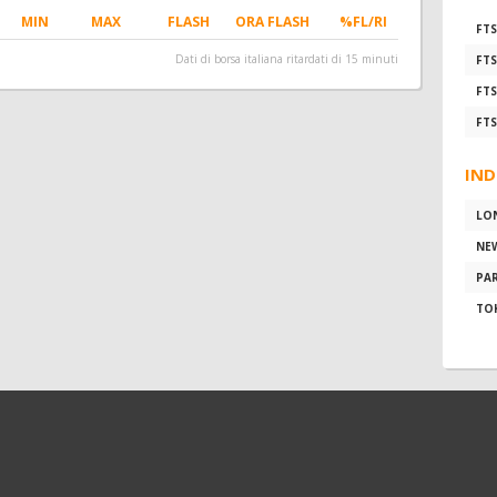
MIN
MAX
FLASH
ORA FLASH
%FL/RI
FTS
Dati di borsa italiana ritardati di 15 minuti
FTS
FTS
FTS
IND
LO
NE
PAR
TO