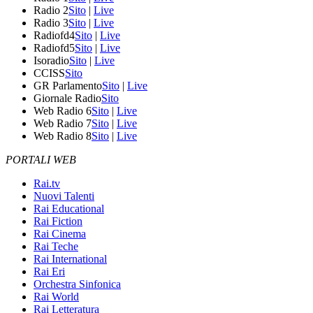
Radio 2
Sito
|
Live
Radio 3
Sito
|
Live
Radiofd4
Sito
|
Live
Radiofd5
Sito
|
Live
Isoradio
Sito
|
Live
CCISS
Sito
GR Parlamento
Sito
|
Live
Giornale Radio
Sito
Web Radio 6
Sito
|
Live
Web Radio 7
Sito
|
Live
Web Radio 8
Sito
|
Live
PORTALI WEB
Rai.tv
Nuovi Talenti
Rai Educational
Rai Fiction
Rai Cinema
Rai Teche
Rai International
Rai Eri
Orchestra Sinfonica
Rai World
Rai Letteratura