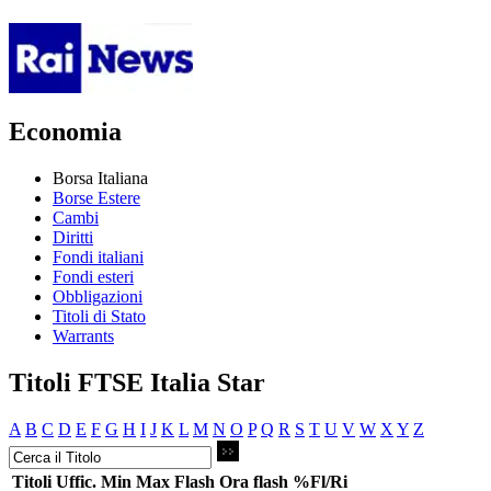
Economia
Borsa Italiana
Borse Estere
Cambi
Diritti
Fondi italiani
Fondi esteri
Obbligazioni
Titoli di Stato
Warrants
Titoli FTSE Italia Star
A
B
C
D
E
F
G
H
I
J
K
L
M
N
O
P
Q
R
S
T
U
V
W
X
Y
Z
Titoli
Uffic.
Min
Max
Flash
Ora flash
%Fl/Ri