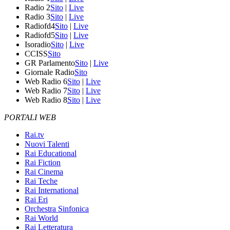
Radio 2
Sito
|
Live
Radio 3
Sito
|
Live
Radiofd4
Sito
|
Live
Radiofd5
Sito
|
Live
Isoradio
Sito
|
Live
CCISS
Sito
GR Parlamento
Sito
|
Live
Giornale Radio
Sito
Web Radio 6
Sito
|
Live
Web Radio 7
Sito
|
Live
Web Radio 8
Sito
|
Live
PORTALI WEB
Rai.tv
Nuovi Talenti
Rai Educational
Rai Fiction
Rai Cinema
Rai Teche
Rai International
Rai Eri
Orchestra Sinfonica
Rai World
Rai Letteratura