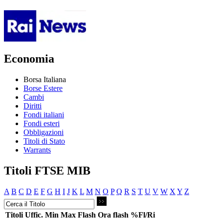
Economia
Borsa Italiana
Borse Estere
Cambi
Diritti
Fondi italiani
Fondi esteri
Obbligazioni
Titoli di Stato
Warrants
Titoli FTSE MIB
A
B
C
D
E
F
G
H
I
J
K
L
M
N
O
P
Q
R
S
T
U
V
W
X
Y
Z
Titoli
Uffic.
Min
Max
Flash
Ora flash
%Fl/Ri