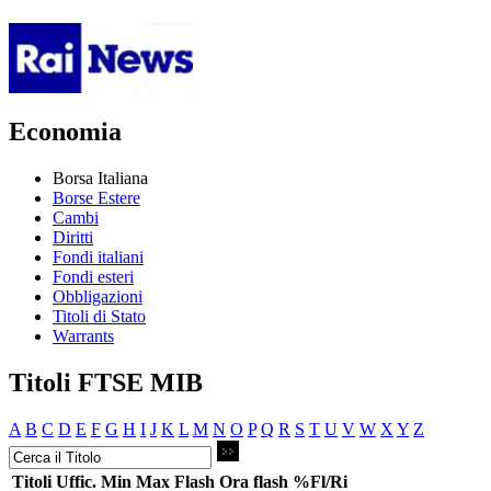
Economia
Borsa Italiana
Borse Estere
Cambi
Diritti
Fondi italiani
Fondi esteri
Obbligazioni
Titoli di Stato
Warrants
Titoli FTSE MIB
A
B
C
D
E
F
G
H
I
J
K
L
M
N
O
P
Q
R
S
T
U
V
W
X
Y
Z
Titoli
Uffic.
Min
Max
Flash
Ora flash
%Fl/Ri