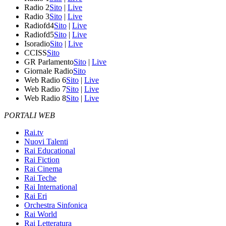
Radio 2
Sito
|
Live
Radio 3
Sito
|
Live
Radiofd4
Sito
|
Live
Radiofd5
Sito
|
Live
Isoradio
Sito
|
Live
CCISS
Sito
GR Parlamento
Sito
|
Live
Giornale Radio
Sito
Web Radio 6
Sito
|
Live
Web Radio 7
Sito
|
Live
Web Radio 8
Sito
|
Live
PORTALI WEB
Rai.tv
Nuovi Talenti
Rai Educational
Rai Fiction
Rai Cinema
Rai Teche
Rai International
Rai Eri
Orchestra Sinfonica
Rai World
Rai Letteratura