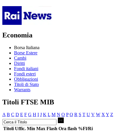
Economia
Borsa Italiana
Borse Estere
Cambi
Diritti
Fondi italiani
Fondi esteri
Obbligazioni
Titoli di Stato
Warrants
Titoli FTSE MIB
A
B
C
D
E
F
G
H
I
J
K
L
M
N
O
P
Q
R
S
T
U
V
W
X
Y
Z
Titoli
Uffic.
Min
Max
Flash
Ora flash
%Fl/Ri