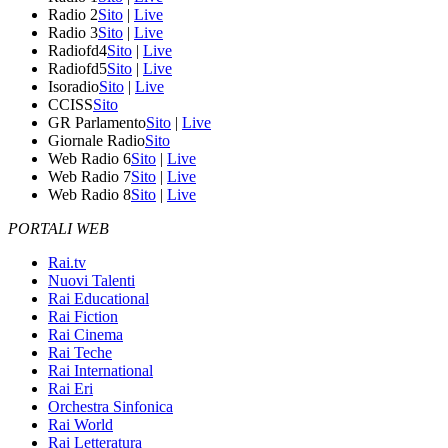
Radio 2
Sito
|
Live
Radio 3
Sito
|
Live
Radiofd4
Sito
|
Live
Radiofd5
Sito
|
Live
Isoradio
Sito
|
Live
CCISS
Sito
GR Parlamento
Sito
|
Live
Giornale Radio
Sito
Web Radio 6
Sito
|
Live
Web Radio 7
Sito
|
Live
Web Radio 8
Sito
|
Live
PORTALI WEB
Rai.tv
Nuovi Talenti
Rai Educational
Rai Fiction
Rai Cinema
Rai Teche
Rai International
Rai Eri
Orchestra Sinfonica
Rai World
Rai Letteratura