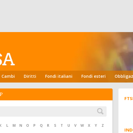
Cambi
Diritti
Fondi italiani
Fondi esteri
Obbligaz
P
FTS
K
L
M
N
O
P
Q
R
S
T
U
V
W
X
Y
Z
IND