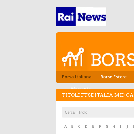
Borsa Italiana
Borse Estere
Warrants
TITOLI FTSE ITALIA MID CA
A
B
C
D
E
F
G
H
I
J