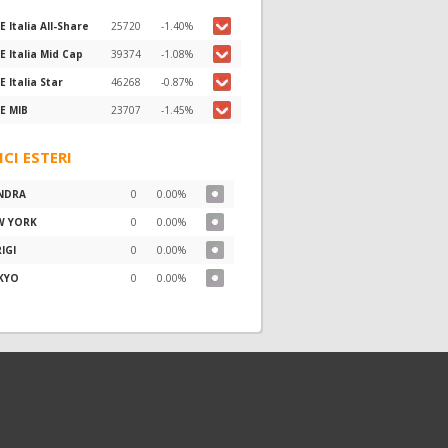
E Italia All-Share
25720
-1.40%
E Italia Mid Cap
39374
-1.08%
E Italia Star
46268
-0.87%
E MIB
23707
-1.45%
ICI ESTERI
NDRA
0
0.00%
W YORK
0
0.00%
IGI
0
0.00%
KYO
0
0.00%