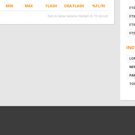
MIN
MAX
FLASH
ORA FLASH
%FL/RI
FTS
Dati di borsa italiana ritardati di 15 minuti
FTS
FTS
FTS
IND
LO
NE
PAR
TO