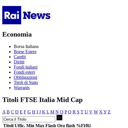
Economia
Borsa Italiana
Borse Estere
Cambi
Diritti
Fondi italiani
Fondi esteri
Obbligazioni
Titoli di Stato
Warrants
Titoli FTSE Italia Mid Cap
A
B
C
D
E
F
G
H
I
J
K
L
M
N
O
P
Q
R
S
T
U
V
W
X
Y
Z
Titoli
Uffic.
Min
Max
Flash
Ora flash
%Fl/Ri