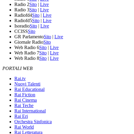
Radio 2
Sito
|
Live
Radio 3
Sito
|
Live
Radiofd4
Sito
|
Live
Radiofd5
Sito
|
Live
Isoradio
Sito
|
Live
CCISS
Sito
GR Parlamento
Sito
|
Live
Giornale Radio
Sito
Web Radio 6
Sito
|
Live
Web Radio 7
Sito
|
Live
Web Radio 8
Sito
|
Live
PORTALI WEB
Rai.tv
Nuovi Talenti
Rai Educational
Rai Fiction
Rai Cinema
Rai Teche
Rai International
Rai Eri
Orchestra Sinfonica
Rai World
Rai Letteratura