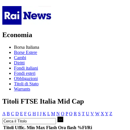
Economia
Borsa Italiana
Borse Estere
Cambi
Diritti
Fondi italiani
Fondi esteri
Obbligazioni
Titoli di Stato
Warrants
Titoli FTSE Italia Mid Cap
A
B
C
D
E
F
G
H
I
J
K
L
M
N
O
P
Q
R
S
T
U
V
W
X
Y
Z
Titoli
Uffic.
Min
Max
Flash
Ora flash
%Fl/Ri