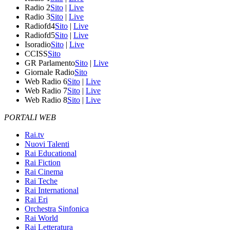
Radio 2
Sito
|
Live
Radio 3
Sito
|
Live
Radiofd4
Sito
|
Live
Radiofd5
Sito
|
Live
Isoradio
Sito
|
Live
CCISS
Sito
GR Parlamento
Sito
|
Live
Giornale Radio
Sito
Web Radio 6
Sito
|
Live
Web Radio 7
Sito
|
Live
Web Radio 8
Sito
|
Live
PORTALI WEB
Rai.tv
Nuovi Talenti
Rai Educational
Rai Fiction
Rai Cinema
Rai Teche
Rai International
Rai Eri
Orchestra Sinfonica
Rai World
Rai Letteratura