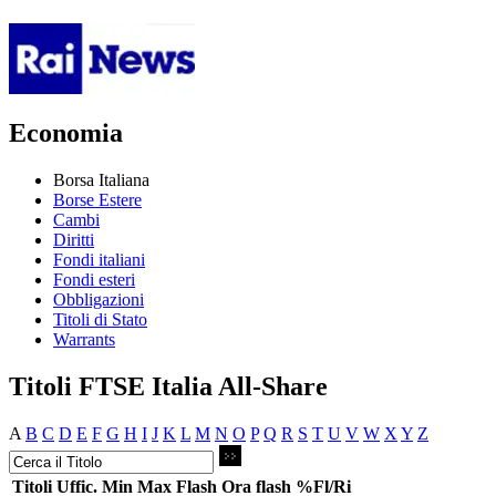
Economia
Borsa Italiana
Borse Estere
Cambi
Diritti
Fondi italiani
Fondi esteri
Obbligazioni
Titoli di Stato
Warrants
Titoli FTSE Italia All-Share
A
B
C
D
E
F
G
H
I
J
K
L
M
N
O
P
Q
R
S
T
U
V
W
X
Y
Z
Titoli
Uffic.
Min
Max
Flash
Ora flash
%Fl/Ri