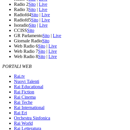
Radio 2
Sito
|
Live
Radio 3
Sito
|
Live
Radiofd4
Sito
|
Live
Radiofd5
Sito
|
Live
Isoradio
Sito
|
Live
CCISS
Sito
GR Parlamento
Sito
|
Live
Giornale Radio
Sito
Web Radio 6
Sito
|
Live
Web Radio 7
Sito
|
Live
Web Radio 8
Sito
|
Live
PORTALI WEB
Rai.tv
Nuovi Talenti
Rai Educational
Rai Fiction
Rai Cinema
Rai Teche
Rai International
Rai Eri
Orchestra Sinfonica
Rai World
Rai Letteratura