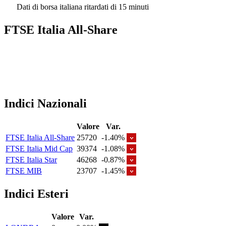
Dati di borsa italiana ritardati di 15 minuti
FTSE Italia All-Share
Indici Nazionali
Valore
Var.
FTSE Italia All-Share
25720
-1.40%
FTSE Italia Mid Cap
39374
-1.08%
FTSE Italia Star
46268
-0.87%
FTSE MIB
23707
-1.45%
Indici Esteri
Valore
Var.