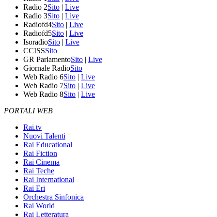
Radio 2
Sito
|
Live
Radio 3
Sito
|
Live
Radiofd4
Sito
|
Live
Radiofd5
Sito
|
Live
Isoradio
Sito
|
Live
CCISS
Sito
GR Parlamento
Sito
|
Live
Giornale Radio
Sito
Web Radio 6
Sito
|
Live
Web Radio 7
Sito
|
Live
Web Radio 8
Sito
|
Live
PORTALI WEB
Rai.tv
Nuovi Talenti
Rai Educational
Rai Fiction
Rai Cinema
Rai Teche
Rai International
Rai Eri
Orchestra Sinfonica
Rai World
Rai Letteratura