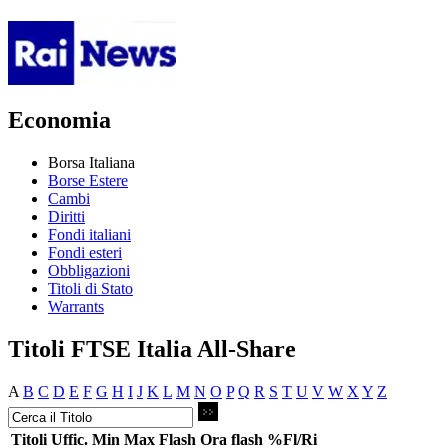
Economia
Borsa Italiana
Borse Estere
Cambi
Diritti
Fondi italiani
Fondi esteri
Obbligazioni
Titoli di Stato
Warrants
Titoli FTSE Italia All-Share
A
B
C
D
E
F
G
H
I
J
K
L
M
N
O
P
Q
R
S
T
U
V
W
X
Y
Z
Titoli
Uffic.
Min
Max
Flash
Ora flash
%Fl/Ri