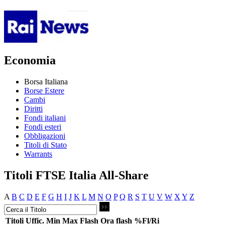
Economia
Borsa Italiana
Borse Estere
Cambi
Diritti
Fondi italiani
Fondi esteri
Obbligazioni
Titoli di Stato
Warrants
Titoli FTSE Italia All-Share
A
B
C
D
E
F
G
H
I
J
K
L
M
N
O
P
Q
R
S
T
U
V
W
X
Y
Z
Titoli
Uffic.
Min
Max
Flash
Ora flash
%Fl/Ri