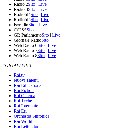
Radio 2
Sito
|
Live
Radio 3
Sito
|
Live
Radiofd4
Sito
|
Live
Radiofd5
Sito
|
Live
Isoradio
Sito
|
Live
CCISS
Sito
GR Parlamento
Sito
|
Live
Giornale Radio
Sito
Web Radio 6
Sito
|
Live
Web Radio 7
Sito
|
Live
Web Radio 8
Sito
|
Live
PORTALI WEB
Rai.tv
Nuovi Talenti
Rai Educational
Rai Fiction
Rai Cinema
Rai Teche
Rai International
Rai Eri
Orchestra Sinfonica
Rai World
Rai Letteratura