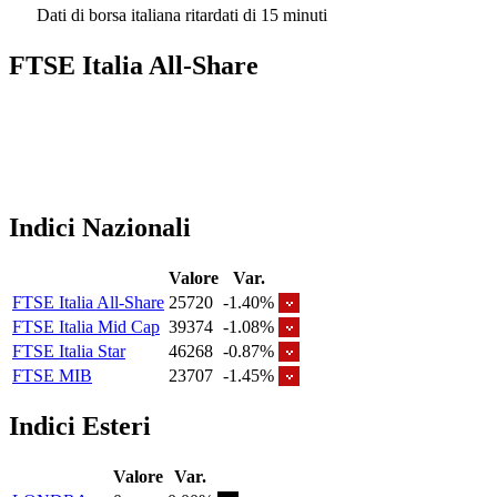
Dati di borsa italiana ritardati di 15 minuti
FTSE Italia All-Share
Indici Nazionali
Valore
Var.
FTSE Italia All-Share
25720
-1.40%
FTSE Italia Mid Cap
39374
-1.08%
FTSE Italia Star
46268
-0.87%
FTSE MIB
23707
-1.45%
Indici Esteri
Valore
Var.