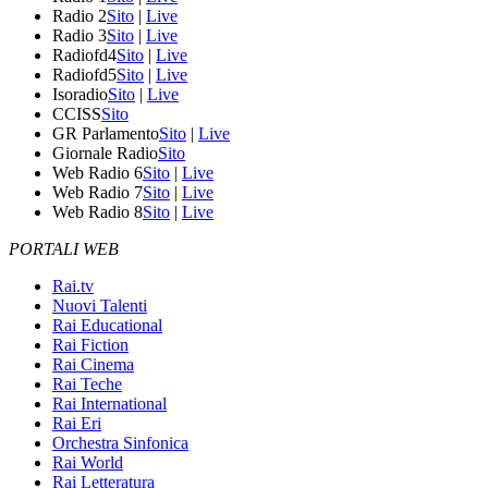
Radio 2
Sito
|
Live
Radio 3
Sito
|
Live
Radiofd4
Sito
|
Live
Radiofd5
Sito
|
Live
Isoradio
Sito
|
Live
CCISS
Sito
GR Parlamento
Sito
|
Live
Giornale Radio
Sito
Web Radio 6
Sito
|
Live
Web Radio 7
Sito
|
Live
Web Radio 8
Sito
|
Live
PORTALI WEB
Rai.tv
Nuovi Talenti
Rai Educational
Rai Fiction
Rai Cinema
Rai Teche
Rai International
Rai Eri
Orchestra Sinfonica
Rai World
Rai Letteratura