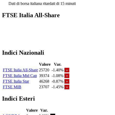
Dati di borsa italiana ritardati di 15 minuti
FTSE Italia All-Share
Indici Nazionali
Valore
Var.
FTSE Italia All-Share
25720
-1.40%
FTSE Italia Mid Cap
39374
-1.08%
FTSE Italia Star
46268
-0.87%
FTSE MIB
23707
-1.45%
Indici Esteri
Valore
Var.