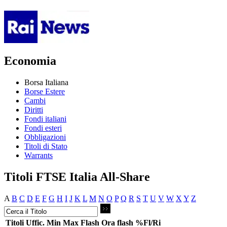
Economia
Borsa Italiana
Borse Estere
Cambi
Diritti
Fondi italiani
Fondi esteri
Obbligazioni
Titoli di Stato
Warrants
Titoli FTSE Italia All-Share
A
B
C
D
E
F
G
H
I
J
K
L
M
N
O
P
Q
R
S
T
U
V
W
X
Y
Z
Titoli
Uffic.
Min
Max
Flash
Ora flash
%Fl/Ri