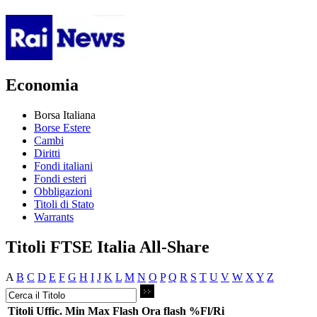
Economia
Borsa Italiana
Borse Estere
Cambi
Diritti
Fondi italiani
Fondi esteri
Obbligazioni
Titoli di Stato
Warrants
Titoli FTSE Italia All-Share
A
B
C
D
E
F
G
H
I
J
K
L
M
N
O
P
Q
R
S
T
U
V
W
X
Y
Z
Titoli
Uffic.
Min
Max
Flash
Ora flash
%Fl/Ri