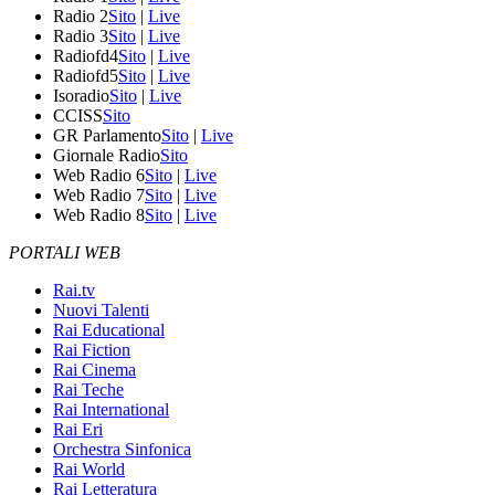
Radio 2
Sito
|
Live
Radio 3
Sito
|
Live
Radiofd4
Sito
|
Live
Radiofd5
Sito
|
Live
Isoradio
Sito
|
Live
CCISS
Sito
GR Parlamento
Sito
|
Live
Giornale Radio
Sito
Web Radio 6
Sito
|
Live
Web Radio 7
Sito
|
Live
Web Radio 8
Sito
|
Live
PORTALI WEB
Rai.tv
Nuovi Talenti
Rai Educational
Rai Fiction
Rai Cinema
Rai Teche
Rai International
Rai Eri
Orchestra Sinfonica
Rai World
Rai Letteratura