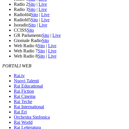
Radio 2
Sito
|
Live
Radio 3
Sito
|
Live
Radiofd4
Sito
|
Live
Radiofd5
Sito
|
Live
Isoradio
Sito
|
Live
CCISS
Sito
GR Parlamento
Sito
|
Live
Giornale Radio
Sito
Web Radio 6
Sito
|
Live
Web Radio 7
Sito
|
Live
Web Radio 8
Sito
|
Live
PORTALI WEB
Rai.tv
Nuovi Talenti
Rai Educational
Rai Fiction
Rai Cinema
Rai Teche
Rai International
Rai Eri
Orchestra Sinfonica
Rai World
Rai Letteratura