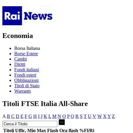
Economia
Borsa Italiana
Borse Estere
Cambi
Diritti
Fondi italiani
Fondi esteri
Obbligazioni
Titoli di Stato
Warrants
Titoli FTSE Italia All-Share
A
B
C
D
E
F
G
H
I
J
K
L
M
N
O
P
Q
R
S
T
U
V
W
X
Y
Z
Titoli
Uffic.
Min
Max
Flash
Ora flash
%Fl/Ri